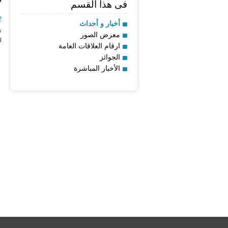
22 
ت
ل